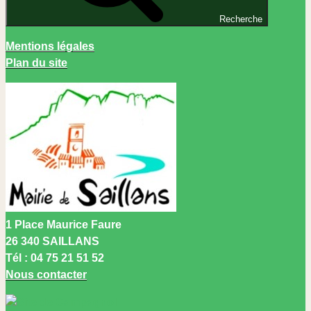
Recherche
Mentions légales
Plan du site
1 Place Maurice Faure
26 340 SAILLANS
Tél :
04 75 21 51 52
Nous contacter